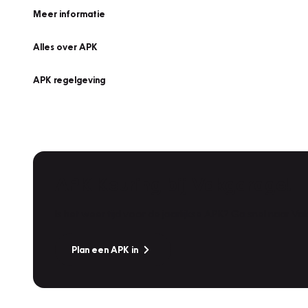
Meer informatie
Alles over APK
APK regelgeving
APK Keuring bij Vakgarage!
Is het weer tijd voor de jaarlijkse APK? Ga snel naar V
Plan een APK in