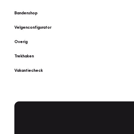
Bandenshop
Velgenconfigurator
Overig
Trekhaken
Vakantiecheck
Plan een
Werkplaatsafspraak