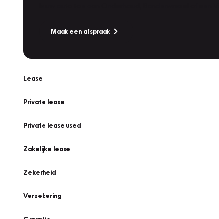
Is uw auto toe aan Onderhoud, Bandenwissel of een Va
Maak een afspraak
Lease
Private lease
Private lease used
Zakelijke lease
Zekerheid
Verzekering