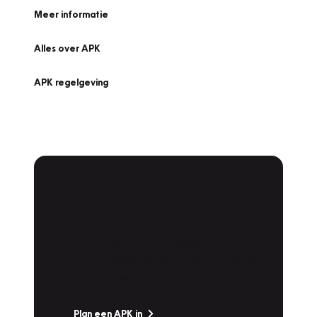
Meer informatie
Alles over APK
APK regelgeving
APK Keuring bij
Vakgarage!
Is het weer tijd voor de jaarlijkse APK? Ga
snel naar Vakgarage bij u in de buurt, en ga
zonder zorgen de weg op!
Plan een APK in