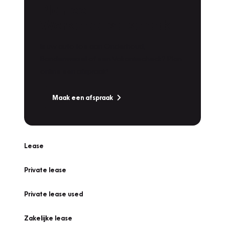
Plan een
Werkplaatsafspraak
Is uw auto toe aan Onderhoud,
Bandenwissel of een Vakantiecheck? Plan
online een afspraak!
Maak een afspraak
Lease
Private lease
Private lease used
Zakelijke lease