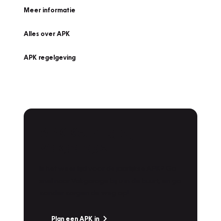
Meer informatie
Alles over APK
APK regelgeving
APK Keuring bij
Vakgarage!
Is het weer tijd voor de jaarlijkse APK? Ga
snel naar Vakgarage bij u in de buurt, en ga
zonder zorgen de weg op!
Plan een APK in