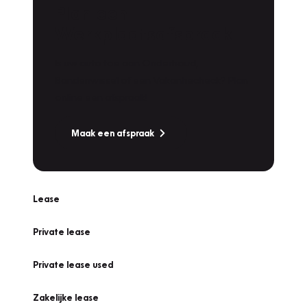
Plan een
Werkplaatsafspraak
Is uw auto toe aan Onderhoud,
Bandenwissel of een Vakantiecheck? Plan
online een afspraak!
Maak een afspraak
Lease
Private lease
Private lease used
Zakelijke lease