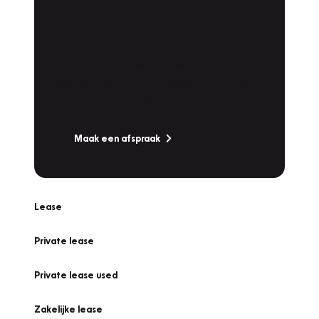
Plan een
Werkplaatsafspraak
Is uw auto toe aan Onderhoud,
Bandenwissel of een Vakantiecheck? Plan
online een afspraak!
Maak een afspraak
Lease
Private lease
Private lease used
Zakelijke lease