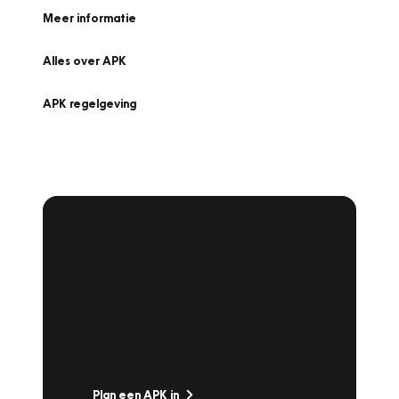
Meer informatie
Alles over APK
APK regelgeving
APK Keuring bij
Vakgarage!
Is het weer tijd voor de jaarlijkse APK? Ga
snel naar Vakgarage bij u in de buurt, en ga
zonder zorgen de weg op!
Plan een APK in