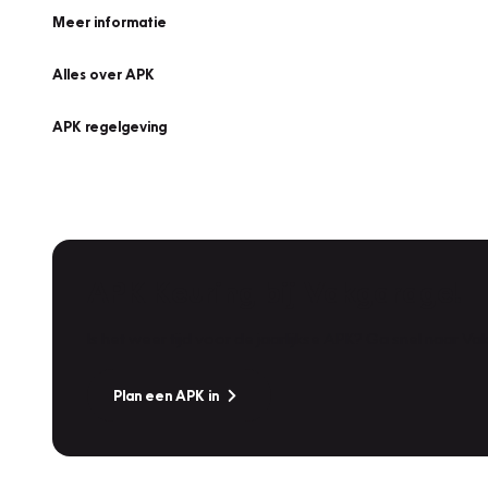
Meer informatie
Alles over APK
APK regelgeving
APK Keuring bij Vakgarage!
Is het weer tijd voor de jaarlijkse APK? Ga snel naar V
Plan een APK in