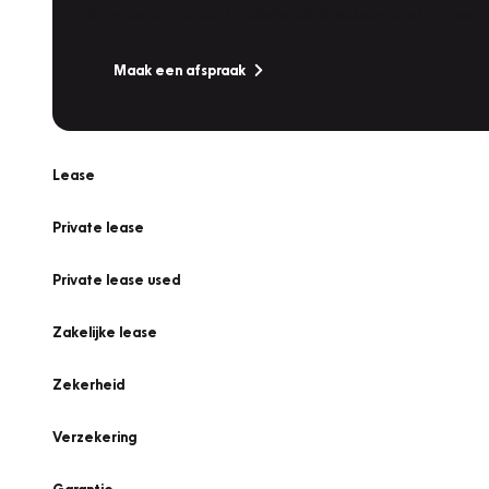
Is uw auto toe aan Onderhoud, Bandenwissel of een Va
Maak een afspraak
Lease
Private lease
Private lease used
Zakelijke lease
Zekerheid
Verzekering