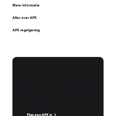
Meer informatie
Alles over APK
APK regelgeving
APK Keuring bij
Vakgarage!
Is het weer tijd voor de jaarlijkse APK? Ga
snel naar Vakgarage bij u in de buurt, en ga
zonder zorgen de weg op!
Plan een APK in