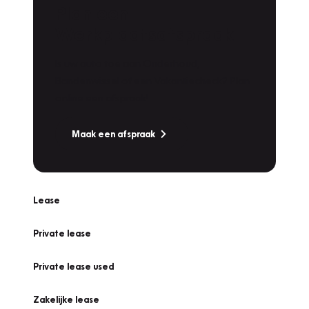
Plan een
Werkplaatsafspraak
Is uw auto toe aan Onderhoud,
Bandenwissel of een Vakantiecheck? Plan
online een afspraak!
Maak een afspraak
Lease
Private lease
Private lease used
Zakelijke lease