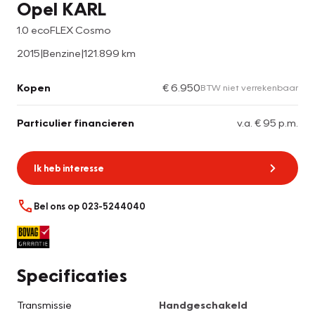
Opel KARL
1.0 ecoFLEX Cosmo
2015
|
Benzine
|
121.899 km
Kopen
€ 6.950
BTW niet verrekenbaar
Particulier financieren
v.a. € 95 p.m.
Ik heb interesse
Bel ons op 023-5244040
Specificaties
Transmissie
Handgeschakeld