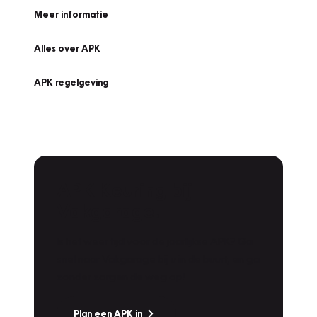
Meer informatie
Alles over APK
APK regelgeving
APK Keuring bij
Vakgarage!
Is het weer tijd voor de jaarlijkse APK? Ga
snel naar Vakgarage bij u in de buurt, en ga
zonder zorgen de weg op!
Plan een APK in