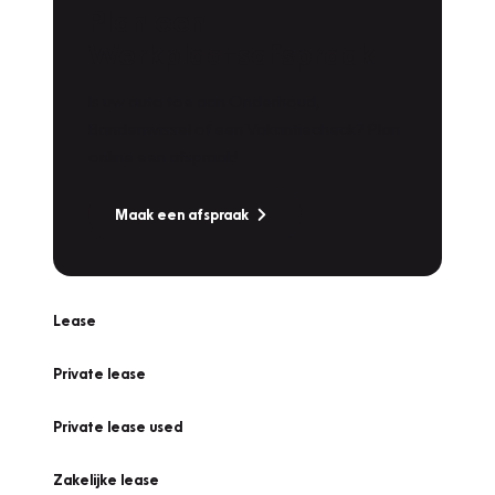
Plan een
Werkplaatsafspraak
Is uw auto toe aan Onderhoud,
Bandenwissel of een Vakantiecheck? Plan
online een afspraak!
Maak een afspraak
Lease
Private lease
Private lease used
Zakelijke lease