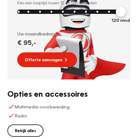
Kies een looptijd tussen
12
en
120
maanden
120
mnd
Uw maandbedrag:
€ 95
,-
Offerte aanvragen
Opties en accessoires
Multimedia-voorbereiding
Radio
Bekijk alles