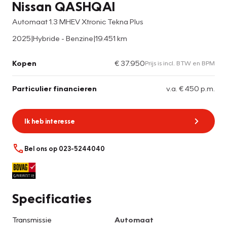
Nissan QASHQAI
Automaat 1.3 MHEV Xtronic Tekna Plus
2025
|
Hybride - Benzine
|
19.451 km
Kopen
€ 37.950
Prijs is incl. BTW en BPM
Particulier financieren
v.a. € 450 p.m.
Ik heb interesse
Bel ons op 023-5244040
Specificaties
Transmissie
Automaat