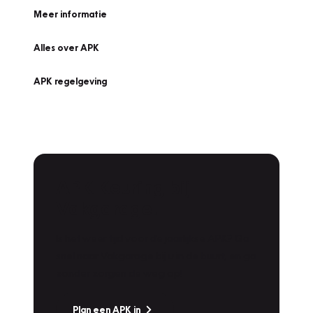
Meer informatie
Alles over APK
APK regelgeving
APK Keuring bij
Vakgarage!
Is het weer tijd voor de jaarlijkse APK? Ga
snel naar Vakgarage bij u in de buurt, en ga
zonder zorgen de weg op!
Plan een APK in