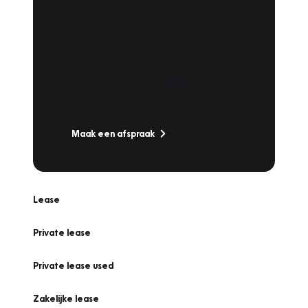
Plan een
Werkplaatsafspraak
Is uw auto toe aan Onderhoud,
Bandenwissel of een Vakantiecheck? Plan
online een afspraak!
Maak een afspraak
Lease
Private lease
Private lease used
Zakelijke lease